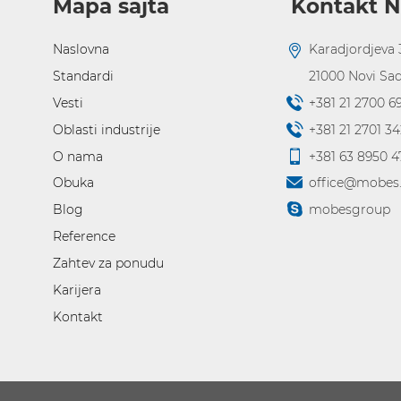
Mapa sajta
Kontakt N
Naslovna
Karadjordjeva 
Standardi
21000
Novi Sa
Vesti
+381 21 2700 6
Oblasti industrije
+381 21 2701 34
O nama
+381 63 8950 4
Obuka
office@mobes.
Blog
mobesgroup
Reference
Zahtev za ponudu
Karijera
Kontakt