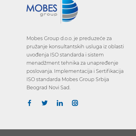
Mobes Group d.o.o. je preduzeće za
pružanje konsultantskih usluga iz oblasti
uvođenja ISO standarda i sistem
menadžment tehnika za unapređenje
poslovanja. Implementacija i Sertifikacija
ISO standarda Mobes Group Srbija
Beograd Novi Sad.
.
.
.
.
.
.
.
.
.
.
.
.
.
.
.
.
.
.
.
.
.
.
.
.
.
.
.
.
.
.
.
.
.
.
.
.
.
.
.
.
.
.
.
.
.
.
.
.
.
.
.