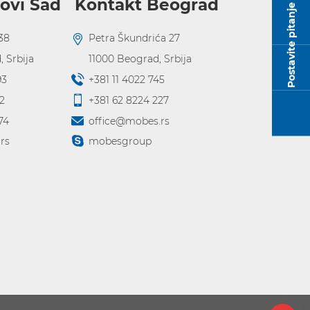
ovi Sad
Kontakt Beograd
Postavite pitanje
38
Petra Škundrića 27
d
,
Srbija
11000
Beograd
,
Srbija
93
+381 11 4022 745
2
+381 62 8224 227
74
office@mobes.rs
rs
mobesgroup