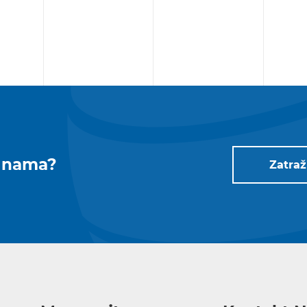
a nama?
Zatraž