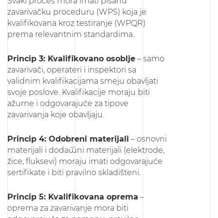
Svaki proces mora imati pisanu
zavarivačku proceduru (WPS) koja je
kvalifikovana kroz testiranje (WPQR)
prema relevantnim standardima.
Princip 3: Kvalifikovano osoblje
– samo
zavarivači, operateri i inspektori sa
validnim kvalifikacijama smeju obavljati
svoje poslove. Kvalifikacije moraju biti
ažurne i odgovarajuće za tipove
zavarivanja koje obavljaju.
Princip 4: Odobreni materijali
– osnovni
materijali i dodатni materijali (elektrode,
žice, fluksevi) moraju imati odgovarajuće
sertifikate i biti pravilno skladišteni.
Princip 5: Kvalifikovana oprema
–
oprema za zavarivanje mora biti