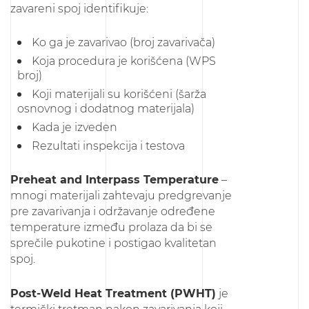
zavareni spoj identifikuje:
Ko ga je zavarivao (broj zavarivača)
Koja procedura je korišćena (WPS
broj)
Koji materijali su korišćeni (šarža
osnovnog i dodatnog materijala)
Kada je izveden
Rezultati inspekcija i testova
Preheat and Interpass Temperature
–
mnogi materijali zahtevaju predgrevanje
pre zavarivanja i održavanje određene
temperature između prolaza da bi se
sprečile pukotine i postigao kvalitetan
spoj.
Post-Weld Heat Treatment (PWHT)
je