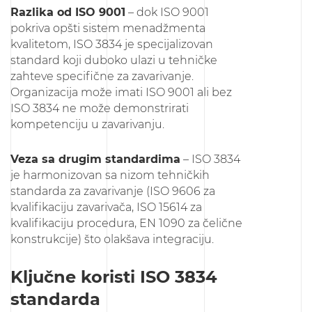
Razlika od ISO 9001
– dok ISO 9001
pokriva opšti sistem menadžmenta
kvalitetom, ISO 3834 je specijalizovan
standard koji duboko ulazi u tehničke
zahteve specifične za zavarivanje.
Organizacija može imati ISO 9001 ali bez
ISO 3834 ne može demonstrirati
kompetenciju u zavarivanju.
Veza sa drugim standardima
– ISO 3834
je harmonizovan sa nizom tehničkih
standarda za zavarivanje (ISO 9606 za
kvalifikaciju zavarivača, ISO 15614 za
kvalifikaciju procedura, EN 1090 za čelične
konstrukcije) što olakšava integraciju.
Ključne koristi ISO 3834
standarda