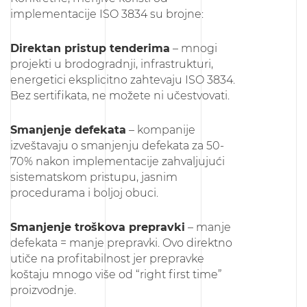
implementacije ISO 3834 su brojne:
Direktan pristup tenderima
– mnogi
projekti u brodogradnji, infrastrukturi,
energetici eksplicitno zahtevaju ISO 3834.
Bez sertifikata, ne možete ni učestvovati.
Smanjenje defekata
– kompanije
izveštavaju o smanjenju defekata za 50-
70% nakon implementacije zahvaljujući
sistematskom pristupu, jasnim
procedurama i boljoj obuci.
Smanjenje troškova prepravki
– manje
defekata = manje prepravki. Ovo direktno
utiče na profitabilnost jer prepravke
koštaju mnogo više od “right first time”
proizvodnje.