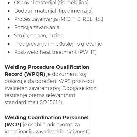
Osnovni materijal (tip, debljina)
Dodаtni materijal (tip, dimenzija)
Proces zavarivanja (MIG, TIG, REL, itd.)
Pozicija zavarivanja
Struja, napon, brzina
Predgrevanje i međuslojno grevanje
Post-weld heat treatment (PWHT)
Welding Procedure Qualification
Record (WPQR)
je dokument koji
dokazuje da određeni WPS proizvodi
kvalitetan zavareni spoj. Dobija se kroz
testiranje prema relevantnim
standardima (ISO 15614).
Welding Coordination Personnel
(WCP)
je osoblje odgovorno za
koordinaciju zavarivačkih aktivnosti.