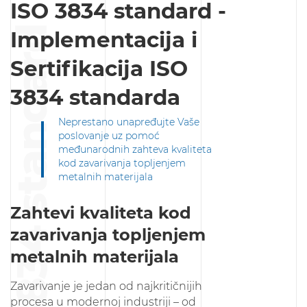
ISO 3834 standard -
ISO 3834 standard
Implementacija i
Sertifikacija ISO
3834 standarda
Neprestano unapređujte Vaše
poslovanje uz pomoć
međunarodnih zahteva kvaliteta
kod zavarivanja topljenjem
metalnih materijala
Zahtevi kvaliteta kod
zavarivanja topljenjem
metalnih materijala
Zavarivanje je jedan od najkritičnijih
procesa u modernoj industriji – od