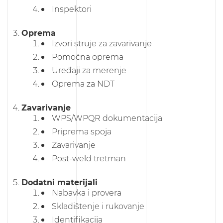
Inspektori
Oprema
Izvori struje za zavarivanje
Pomoćna oprema
Uređaji za merenje
Oprema za NDT
Zavarivanje
WPS/WPQR dokumentacija
Priprema spoja
Zavarivanje
Post-weld tretman
Dodatni materijali
Nabavka i provera
Skladištenje i rukovanje
Identifikacija