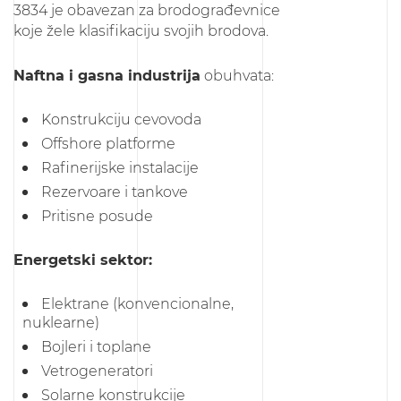
3834 je obavezan za brodograđevnice
koje žele klasifikaciju svojih brodova.
Naftna i gasna industrija
obuhvata:
Konstrukciju cevovoda
Offshore platforme
Rafinerijske instalacije
Rezervoare i tankove
Pritisne posude
Energetski sektor:
Elektrane (konvencionalne,
nuklearne)
Bojleri i toplane
Vetrogeneratori
Solarne konstrukcije