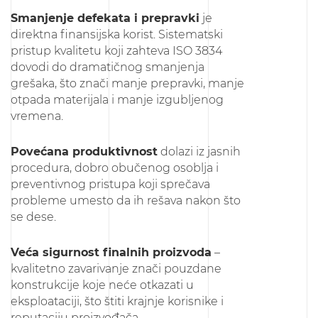
Smanjenje defekata i prepravki
je
direktna finansijska korist. Sistematski
pristup kvalitetu koji zahteva ISO 3834
dovodi do dramatičnog smanjenja
grešaka, što znači manje prepravki, manje
otpada materijala i manje izgubljenog
vremena.
Povećana produktivnost
dolazi iz jasnih
procedura, dobro obučenog osoblja i
preventivnog pristupa koji sprečava
probleme umesto da ih rešava nakon što
se dese.
Veća sigurnost finalnih proizvoda
–
kvalitetno zavarivanje znači pouzdane
konstrukcije koje neće otkazati u
eksploataciji, što štiti krajnje korisnike i
reputaciju proizvođača.