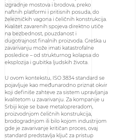
izgradnje mostova i brodova, preko
naftnih platformi i pritisnih posuda, do
železničkih vagona i čeličnih konstrukcija.
Kvalitet zavarenih spojeva direktno utiče
na bezbednost, pouzdanost i
dugotrajnost finalnih proizvoda. Greška u
zavarivanju može imati katastrofalne
posledice – od strukturnog kolapsa do
eksplozija i gubitka ljudskih života.
U ovom kontekstu, ISO 3834 standard se
pojavljuje kao međunarodno priznat okvir
koji definiše zahteve za sistem upravljanja
kvalitetom u zavarivanju. Za kompanije u
Srbiji koje se bave metalopreradom,
proizvodnjom čeličnih konstrukcija,
brodogradnjom ili bilo kojom industrijom
gde je zavarivanje kritičan proces, ovaj
standard predstavlja ključ za pristup