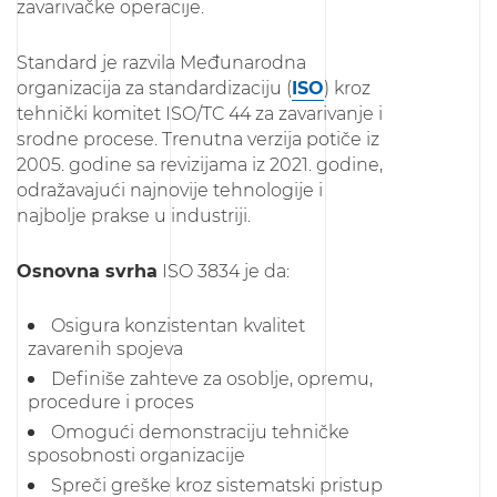
zavarivačke operacije.
Standard je razvila Međunarodna
organizacija za standardizaciju (
ISO
) kroz
tehnički komitet ISO/TC 44 za zavarivanje i
srodne procese. Trenutna verzija potiče iz
2005. godine sa revizijama iz 2021. godine,
odražavajući najnovije tehnologije i
najbolje prakse u industriji.
Osnovna svrha
ISO 3834 je da:
Osigura konzistentan kvalitet
zavarenih spojeva
Definiše zahteve za osoblje, opremu,
procedure i proces
Omogući demonstraciju tehničke
sposobnosti organizacije
Spreči greške kroz sistematski pristup