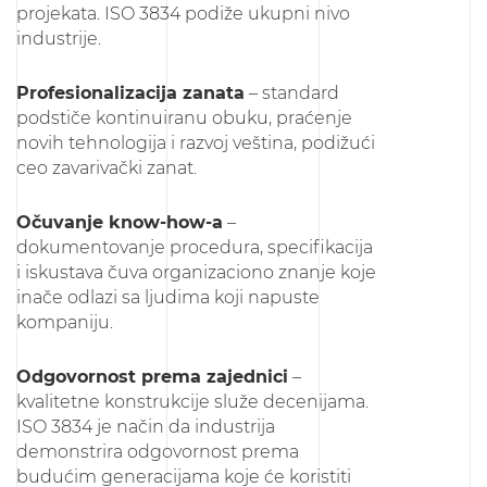
projekata. ISO 3834 podiže ukupni nivo
industrije.
Profesionalizacija zanata
– standard
podstiče kontinuiranu obuku, praćenje
novih tehnologija i razvoj veština, podižući
ceo zavarivački zanat.
Očuvanje know-how-a
–
dokumentovanje procedura, specifikacija
i iskustava čuva organizaciono znanje koje
inače odlazi sa ljudima koji napuste
kompaniju.
Odgovornost prema zajednici
–
kvalitetne konstrukcije služe decenijama.
ISO 3834 je način da industrija
demonstrira odgovornost prema
budućim generacijama koje će koristiti