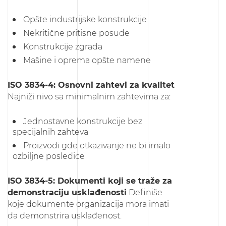
Opšte industrijske konstrukcije
Nekritične pritisne posude
Konstrukcije zgrada
Mašine i oprema opšte namene
ISO 3834-4: Osnovni zahtevi za kvalitet
Najniži nivo sa minimalnim zahtevima za:
Jednostavne konstrukcije bez
specijalnih zahteva
Proizvodi gde otkazivanje ne bi imalo
ozbiljne posledice
ISO 3834-5: Dokumenti koji se traže za
demonstraciju usklađenosti
Definiše
koje dokumente organizacija mora imati
da demonstrira usklađenost.