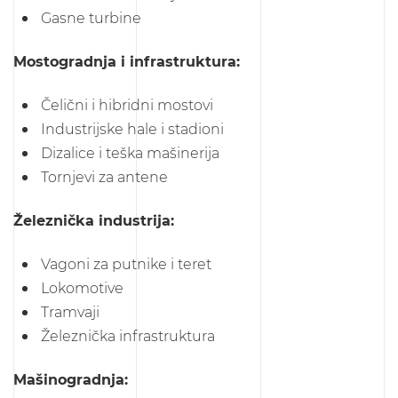
Gasne turbine
Mostogradnja i infrastruktura:
Čelični i hibridni mostovi
Industrijske hale i stadioni
Dizalice i teška mašinerija
Tornjevi za antene
Železnička industrija:
Vagoni za putnike i teret
Lokomotivе
Tramvaji
Železnička infrastruktura
Mašinogradnja: