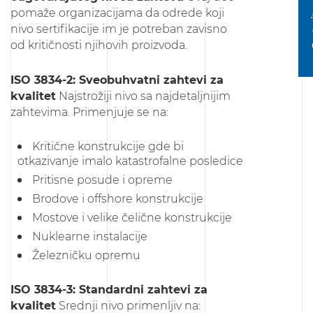
Post
pomaže organizacijama da odrede koji
nivo sertifikacije im je potreban zavisno
od kritičnosti njihovih proizvoda.
ISO 3834-2: Sveobuhvatni zahtevi za
kvalitet
Najstrožiji nivo sa najdetaljnijim
zahtevima. Primenjuje se na:
Kritične konstrukcije gde bi
otkazivanje imalo katastrofalne posledice
Pritisne posude i opreme
Brodove i offshore konstrukcije
Mostove i velike čelične konstrukcije
Nuklearne instalacije
Železničku opremu
ISO 3834-3: Standardni zahtevi za
kvalitet
Srednji nivo primenljiv na: