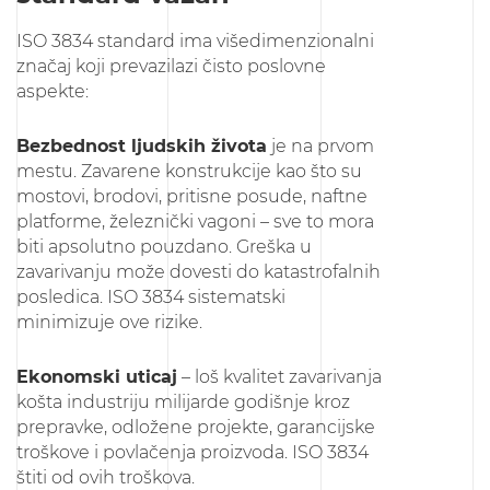
ISO 3834 standard ima višedimenzionalni
značaj koji prevazilazi čisto poslovne
aspekte:
Bezbednost ljudskih života
je na prvom
mestu. Zavarene konstrukcije kao što su
mostovi, brodovi, pritisne posude, naftne
platforme, železnički vagoni – sve to mora
biti apsolutno pouzdano. Greška u
zavarivanju može dovesti do katastrofalnih
posledica. ISO 3834 sistematski
minimizuje ove rizike.
Ekonomski uticaj
– loš kvalitet zavarivanja
košta industriju milijarde godišnje kroz
prepravke, odložene projekte, garancijske
troškove i povlačenja proizvoda. ISO 3834
štiti od ovih troškova.