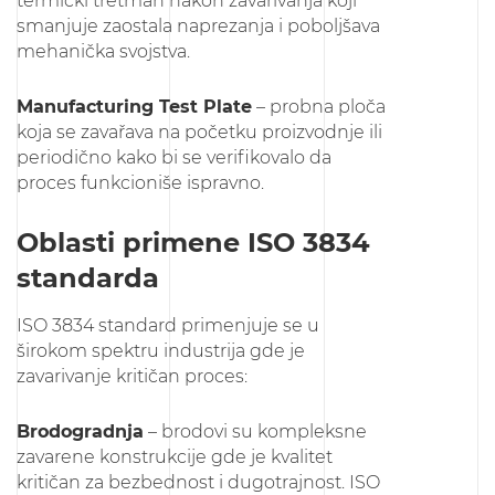
termički tretman nakon zavarivanja koji
smanjuje zaostala naprezanja i poboljšava
mehanička svojstva.
Manufacturing Test Plate
– probna ploča
koja se zavařava na početku proizvodnje ili
periodično kako bi se verifikovalo da
proces funkcioniše ispravno.
Oblasti primene ISO 3834
standarda
ISO 3834 standard primenjuje se u
širokom spektru industrija gde je
zavarivanje kritičan proces:
Brodogradnja
– brodovi su kompleksne
zavarene konstrukcije gde je kvalitet
kritičan za bezbednost i dugotrajnost. ISO