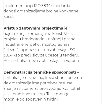
Implementacija ISO 3834 standarda
donosi organizacijama brojne konkretne
koristi:
Pristup zahtevnim projektima
je
najdirektinja komercijalna korist. Veliki
projekti u brodogradnji, naftnoj i gasnoj
industriji, energetici, mostogradnji i
železničkoj infrastrukturi zahtevaju ISO
3834 kao preduslov za učešće u tenderu.
Bez sertifikata, ova vrata ostaju zatvorena.
Demonstracija tehničke sposobnosti
–
sertifikat je nezavisna, treća strana potvrda
da organizacija ima potrebne resurse,
znanje i sisteme za proizvodnju kvalitetnih
zavarenih konstrukcija. To je mnogo
moćnije od sopstvenih tvrdnji.