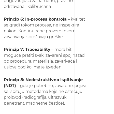
odgovarajuća za namenu, pravilno
održavana i kalibrисana.
Princip 6: In-process kontrola
– kvalitet
se gradi tokom procesa, ne inspektira
nakon. Kontinuirane provere tokom
zavarivanja sprečavaju greške.
Princip 7: Traceability
– mora biti
moguće pratiti svaki zavareni spoj nazad
do procedura, materijala, zavarivača i
uslova pod kojima je izveden.
Princip 8: Nedestruktivno ispitivanje
(NDT)
– gde je potrebno, zavareni spojevi
se ispituju metodama koje ne oštećuju
proizvod (radiografija, ultrazvuk,
penetrant, magnetne čestice).