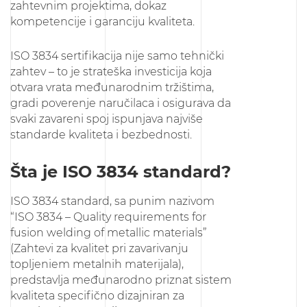
zahtevnim projektima, dokaz
kompetencije i garanciju kvaliteta.
ISO 3834 sertifikacija nije samo tehnički
zahtev – to je strateška investicija koja
otvara vrata međunarodnim tržištima,
gradi poverenje naručilaca i osigurava da
svaki zavareni spoj ispunjava najviše
standarde kvaliteta i bezbednosti.
Šta je ISO 3834 standard?
ISO 3834 standard, sa punim nazivom
“ISO 3834 – Quality requirements for
fusion welding of metallic materials”
(Zahtevi za kvalitet pri zavarivanju
topljeniem metalnih materijala),
predstavlja međunarodno priznat sistem
kvaliteta specifično dizajniran za