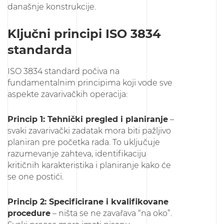
današnje konstrukcije.
Ključni principi ISO 3834
standarda
ISO 3834 standard počiva na
fundamentalnim principima koji vode sve
aspekte zavarivačkih operacija:
Princip 1: Tehnički pregled i planiranje
–
svaki zavarivački zadatak mora biti pažljivo
planiran pre početka rada. To uključuje
razumevanje zahteva, identifikaciju
kritičnih karakteristika i planiranje kako će
se one postići.
Princip 2: Specificirane i kvalifikovane
procedure
– ništa se ne zavařava “na oko”.