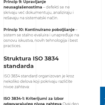
Princip 9: Upravljanje
neusaglašenostima
– defekti se ne
skrivaju već dokumentuju, analiziraju i
rešavaju na sistematski način.
Princip 10: Kontinuirano poboljšanje
–
sistem se stalno evaluira i unapređuje na
osnovu iskustva, novih tehnologija i best
practices.
Struktura ISO 3834
standarda
ISO 3834 standard organizovan je kroz
nekoliko delova koji pokrivaju različite
nivoe zahteva:
ISO 3834-1: Kriterijumi za izbor
odgovarajućeg nivoa zahteva
Ovaj deo