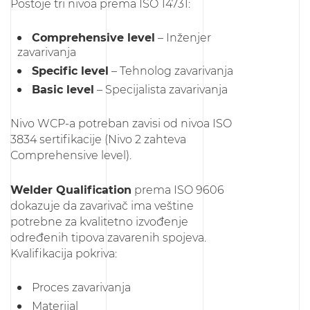
Postoje tri nivoa prema ISO 14731:
Comprehensive level
– Inženjer
zavarivanja
Specific level
– Tehnolog zavarivanja
Basic level
– Specijalista zavarivanja
Nivo WCP-a potreban zavisi od nivoa ISO
3834 sertifikacije (Nivo 2 zahteva
Comprehensive level).
Welder Qualification
prema ISO 9606
dokazuje da zavarivač ima veštine
potrebne za kvalitetno izvođenje
određenih tipova zavarenih spojeva.
Kvalifikacija pokriva:
Proces zavarivanja
Materijal