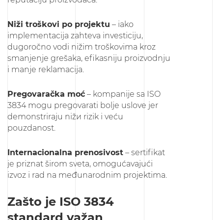
Niži troškovi po projektu
– iako
implementacija zahteva investiciju,
dugoročno vodi nižim troškovima kroz
smanjenje grešaka, efikasniju proizvodnju
i manje reklamacija.
Pregovaračka moć
– kompanije sa ISO
3834 mogu pregovarati bolje uslove jer
demonstriraju nižи rizik i veću
pouzdanost.
Internacionalna prenosivost
– sertifikat
je priznat širom sveta, omogućavajući
izvoz i rad na međunarodnim projektima.
Zašto je ISO 3834
standard važan