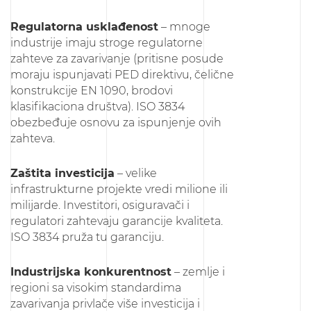
Regulatorna usklađenost
– mnoge
industrije imaju stroge regulatorne
zahteve za zavarivanje (pritisne posude
moraju ispunjavati PED direktivu, čelične
konstrukcije EN 1090, brodovi
klasifikaciona društva). ISO 3834
obezbeđuje osnovu za ispunjenje ovih
zahteva.
Zaštita investicija
– velike
infrastrukturne projekte vredi milione ili
milijarde. Investitori, osiguravači i
regulatori zahtevaju garancije kvaliteta.
ISO 3834 pruža tu garanciju.
Industrijska konkurentnost
– zemlje i
regioni sa visokim standardima
zavarivanja privlače više investicija i